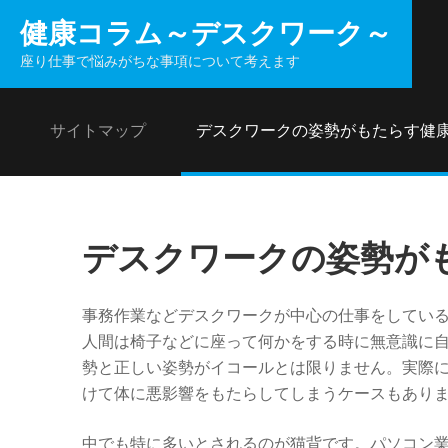
コ
健康コラム～デスクワーク～
ン
座り仕事で悩みがちな事項について考えます
テ
ン
ツ
サイトマップ
デスクワークの姿勢がもたらす健
へ
ス
キ
ッ
デスクワークの姿勢が
プ
事務作業などデスクワークが中心の仕事をしてい
人間は椅子などに座って何かをする時に無意識に
勢と正しい姿勢がイコールとは限りません。実際
けて体に悪影響をもたらしてしまうケースもあり
中でも特に多いとされるのが猫背です。パソコン