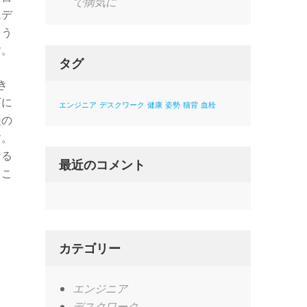
で病気に
にデ
まう
す。
タグ
き
下に
エンジニア
デスクワーク
健康
姿勢
猫背
血栓
後の
す。
なる
最近のコメント
るこ
カテゴリー
エンジニア
デスクワーク