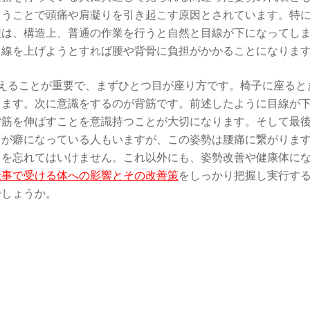
まうことで頭痛や肩凝りを引き起こす原因とされています。特
型は、構造上、普通の作業を行うと自然と目線が下になってし
目線を上げようとすれば腰や背骨に負担がかかることになりま
えることが重要で、まずひとつ目が座り方です。椅子に座ると
ります。次に意識をするのが背筋です。前述したように目線が
背筋を伸ばすことを意識持つことが大切になります。そして最
とが癖になっている人もいますが、この姿勢は腰痛に繋がりま
とを忘れてはいけません。これ以外にも、姿勢改善や健康体に
仕事で受ける体への影響とその改善策
をしっかり把握し実行す
でしょうか。